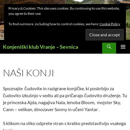
Privacy & Cookies: This site uses cookies. By continuing to use this website,
you agree to their use.
To find out more, including how to control cookies, see here:
Cookie Policy
Search
Konjeniški klub Vranje – Sevnica
SKIP
PRIMAR
TO
MENU
CONTENT
NAŠI KONJI
Spoznajte čudovite in razigrane konjičke, ki poskrbijo za
čudovito izkušnjo v sedlu ali pa pričarajo čudovito druženje. Tu
je princeska Ajda, nagajiva Nala, lenoba Bloom, mojster Sky,
Cann – velikan, dinozaver Sonny in učeni Yantar .
S klikom na sliko odprete stran s kratko predstavitvijo vsakega