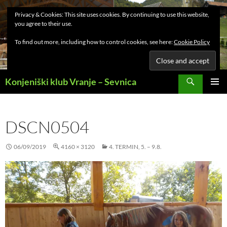
Privacy & Cookies: This site uses cookies. By continuing to use this website,
you agree to their use.
To find out more, including how to control cookies, see here:
Cookie Policy
Search
Konjeniški klub Vranje – Sevnica
SKIP
PRIMAR
TO
MENU
CONTENT
DSCN0504
06/09/2019
4160 × 3120
4. TERMIN, 5. – 9.8.